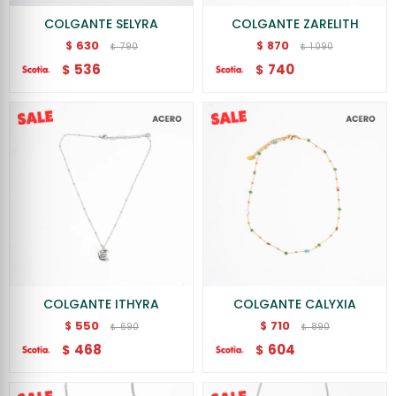
COLGANTE SELYRA
COLGANTE ZARELITH
630
870
$
$
790
1.090
$
$
536
740
$
$
COLGANTE ITHYRA
COLGANTE CALYXIA
550
710
$
$
690
890
$
$
468
604
$
$