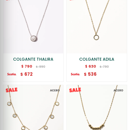
COLGANTE THALIRA
COLGANTE ADILA
790
630
$
$
990
790
$
$
672
536
$
$