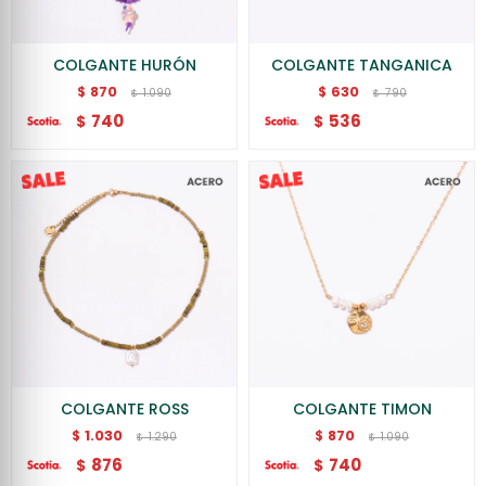
COLGANTE HURÓN
COLGANTE TANGANICA
870
630
$
$
1.090
790
$
$
740
536
$
$
COLGANTE ROSS
COLGANTE TIMON
1.030
870
$
$
1.290
1.090
$
$
876
740
$
$