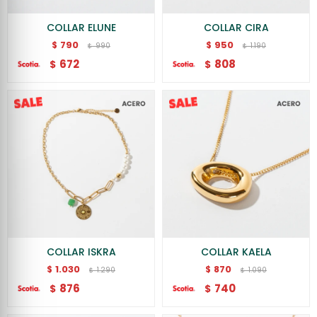
COLLAR ELUNE
COLLAR CIRA
790
950
$
$
990
1.190
$
$
672
808
$
$
COLLAR ISKRA
COLLAR KAELA
1.030
870
$
$
1.290
1.090
$
$
876
740
$
$