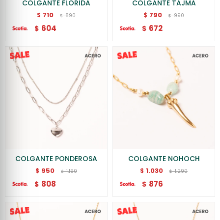
COLGANTE FLORIDA
COLGANTE TAJMA
710
790
$
$
890
990
$
$
604
672
$
$
COLGANTE PONDEROSA
COLGANTE NOHOCH
950
1.030
$
$
1.190
1.290
$
$
808
876
$
$