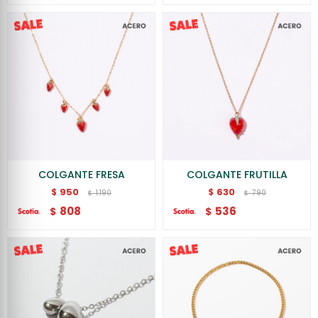
COLGANTE FRESA
COLGANTE FRUTILLA
950
630
$
$
1.190
790
$
$
808
536
$
$