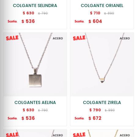
COLGANTE SELINDRA
COLGANTE ORIANEL
630
710
$
$
790
890
$
$
536
604
$
$
COLGANTES AELINA
COLGANTE ZIRELA
630
790
$
$
790
990
$
$
536
672
$
$