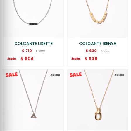
COLGANTE LISETTE
COLGANTE ISENYA
710
630
$
$
890
790
$
$
604
536
$
$