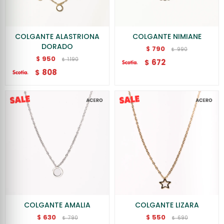
COLGANTE ALASTRIONA
COLGANTE NIMIANE
DORADO
790
$
990
$
950
$
1.190
$
672
$
808
$
COLGANTE AMALIA
COLGANTE LIZARA
630
550
$
$
790
690
$
$