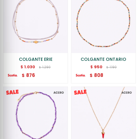
COLGANTE ERIE
COLGANTE ONTARIO
1.030
950
$
$
1.290
1.190
$
$
876
808
$
$