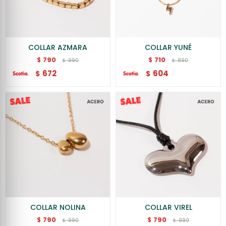
COLLAR AZMARA
COLLAR YUNÉ
790
710
$
$
990
890
$
$
672
604
$
$
COLLAR NOLINA
COLLAR VIREL
790
790
$
$
990
990
$
$