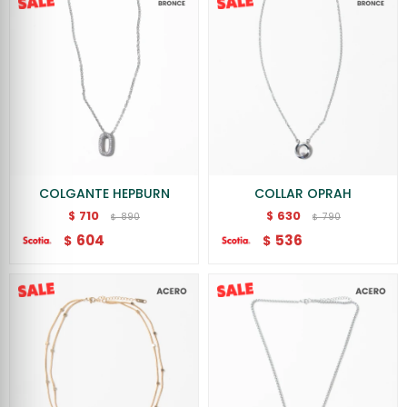
COLGANTE HEPBURN
COLLAR OPRAH
710
630
$
$
890
790
$
$
604
536
$
$