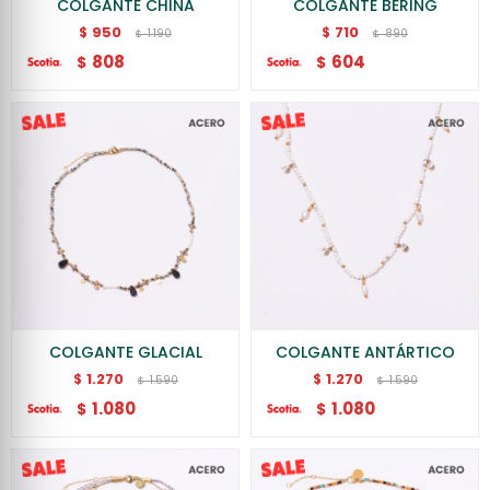
COLGANTE CHINA
COLGANTE BERING
950
710
$
$
1.190
890
$
$
808
604
$
$
COLGANTE GLACIAL
COLGANTE ANTÁRTICO
1.270
1.270
$
$
1.590
1.590
$
$
1.080
1.080
$
$