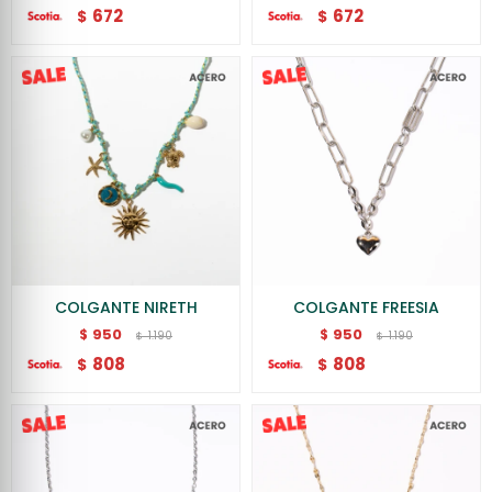
672
672
$
$
COLGANTE NIRETH
COLGANTE FREESIA
950
950
$
$
1.190
1.190
$
$
808
808
$
$