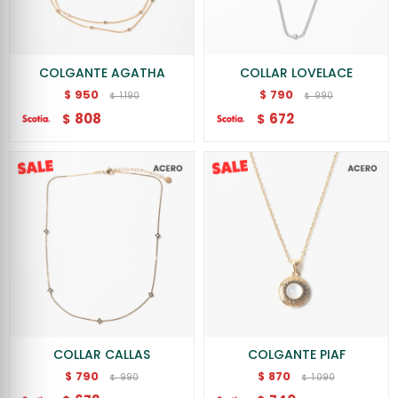
COLGANTE AGATHA
COLLAR LOVELACE
950
790
$
$
1.190
990
$
$
808
672
$
$
COLLAR CALLAS
COLGANTE PIAF
790
870
$
$
990
1.090
$
$