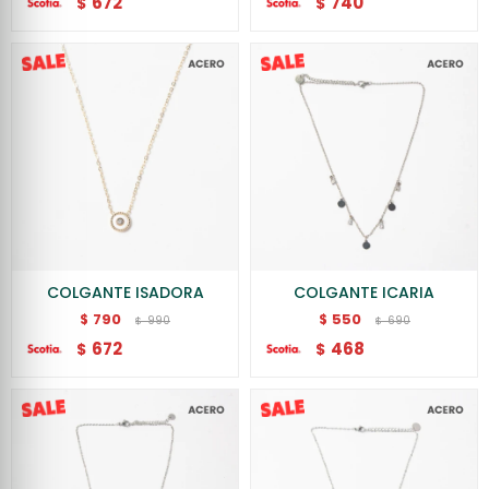
672
740
$
$
COLGANTE ISADORA
COLGANTE ICARIA
790
550
$
$
990
690
$
$
672
468
$
$