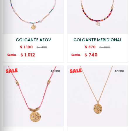
COLGANTE AZOV
COLGANTE MERIDIONAL
1.190
870
$
$
1.490
1.090
$
$
1.012
740
$
$