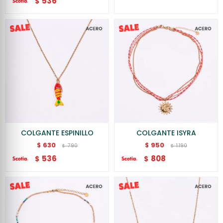
536
$
COLGANTE ESPINILLO
COLGANTE ISYRA
630
950
$
$
790
1.190
$
$
536
808
$
$