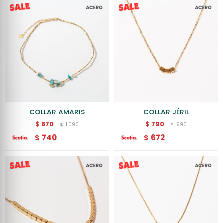
COLLAR AMARIS
COLLAR JÉRIL
870
790
$
$
1.090
990
$
$
740
672
$
$