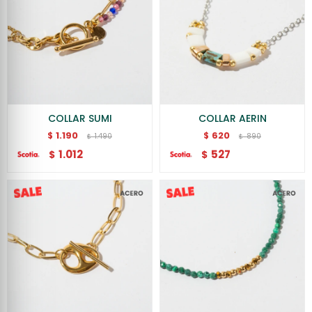
COLLAR SUMI
COLLAR AERIN
1.190
620
$
$
1.490
890
$
$
1.012
527
$
$