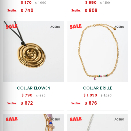
870
950
$
$
1.090
1.190
$
$
740
808
$
$
COLLAR ELOWEN
COLLAR BRILLÉ
790
1.030
$
$
990
1.290
$
$
672
876
$
$