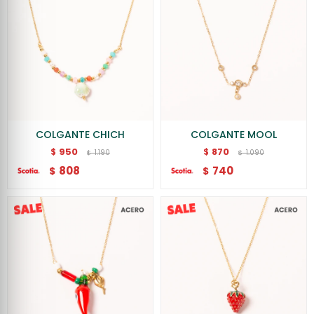
COLGANTE CHICH
COLGANTE MOOL
950
870
$
$
1.190
1.090
$
$
808
740
$
$