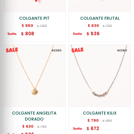
COLGANTE PIT
COLGANTE FRUTAL
950
630
$
$
1.190
790
$
$
808
536
$
$
COLGANTE ANGELITA
COLGANTE KILIX
DORADO
790
$
990
$
630
$
790
$
672
$