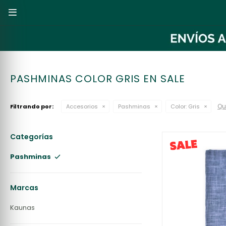

PASHMINAS COLOR GRIS EN SALE
Qui
Filtrando por:
Accesorios
Pashminas
Color:
Gris
Categorías
Pashminas
Marcas
Kaunas