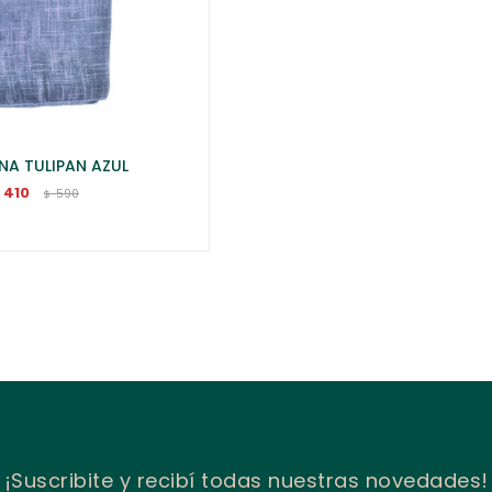
NA TULIPAN AZUL
410
$
590
$
¡Suscribite y recibí todas nuestras novedades!