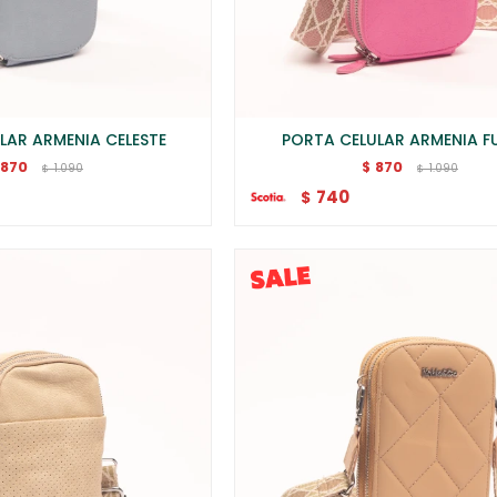
LAR ARMENIA CELESTE
PORTA CELULAR ARMENIA F
870
870
$
1.090
1.090
$
$
740
$