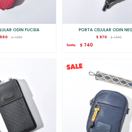
LULAR ODIN FUCSIA
PORTA CELULAR ODIN NE
550
870
$
1.090
1.090
$
$
740
$