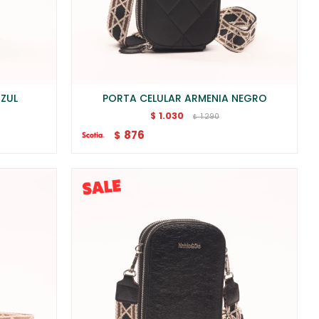
AZUL
PORTA CELULAR ARMENIA NEGRO
1.030
$
1.290
$
876
$