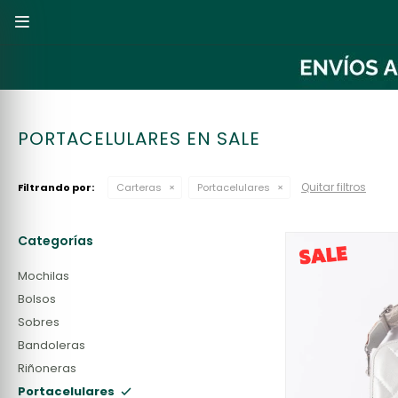

PORTACELULARES EN SALE
Quitar filtros
Filtrando por:
Carteras
Portacelulares
Categorías
Mochilas
Bolsos
Sobres
Bandoleras
Riñoneras
Portacelulares