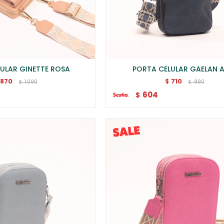
ULAR GINETTE ROSA
PORTA CELULAR GAELAN 
870
710
$
1.090
890
$
$
604
$