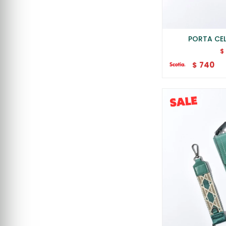
PORTA CE
$
740
$