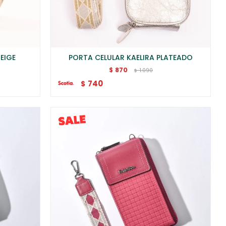
EIGE
PORTA CELULAR KAELIRA PLATEADO
870
$
1.090
$
740
$