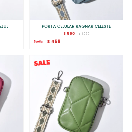
AZUL
PORTA CELULAR RAGNAR CELESTE
550
$
1.090
$
468
$