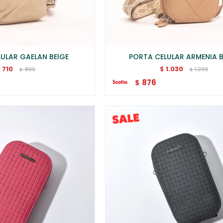
ULAR GAELAN BEIGE
PORTA CELULAR ARMENIA B
710
1.030
$
$
890
1.290
$
$
876
$