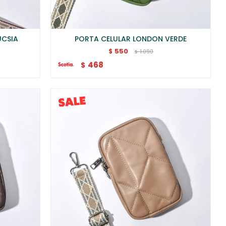
UCSIA
PORTA CELULAR LONDON VERDE
550
$
1.090
$
468
$