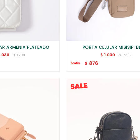
AR ARMENIA PLATEADO
PORTA CELULAR MISISIPI B
1.030
1.030
$
1.290
1.290
$
$
876
$