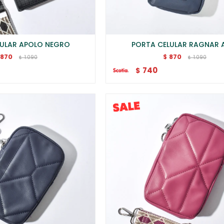
LULAR APOLO NEGRO
PORTA CELULAR RAGNAR 
870
870
$
1.090
1.090
$
$
740
$