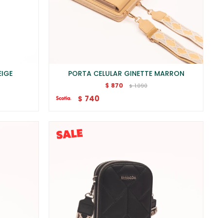
EIGE
PORTA CELULAR GINETTE MARRON
870
$
1.090
$
740
$