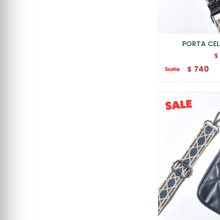
PORTA CE
$
740
$