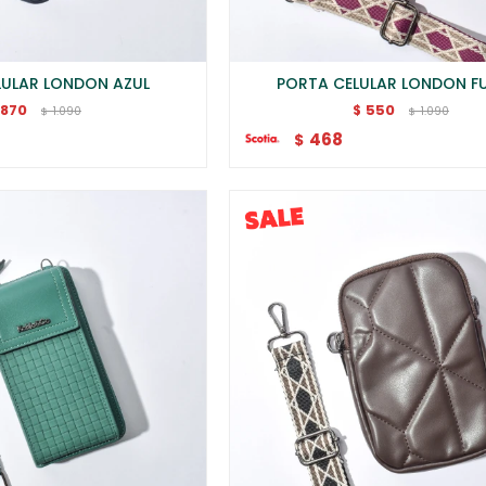
LULAR LONDON AZUL
PORTA CELULAR LONDON F
870
550
$
1.090
1.090
$
$
468
$