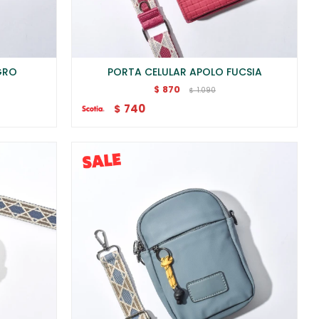
GRO
PORTA CELULAR APOLO FUCSIA
870
$
1.090
$
740
$