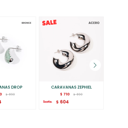
ANAS DROP
CARAVANAS ZEPHIEL
CAR
10
710
$
890
890
$
$
4
604
$
$