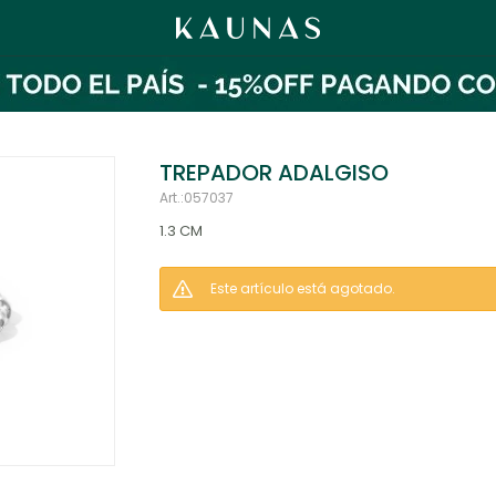
TREPADOR ADALGISO
057037
1.3 CM
Este artículo está agotado.