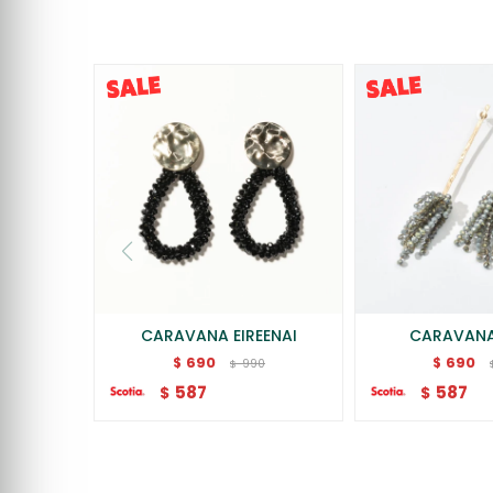
CARAVANA EIREENAI
CARAVANA
690
690
$
$
990
$
587
587
$
$