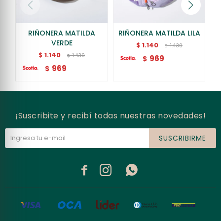
RIÑONERA MATILDA
RIÑONERA MATILDA LILA
VERDE
1.140
$
1.430
$
1.140
$
1.430
$
969
$
969
$
¡Suscribite y recibí todas nuestras novedades!
SUSCRIBIRME


