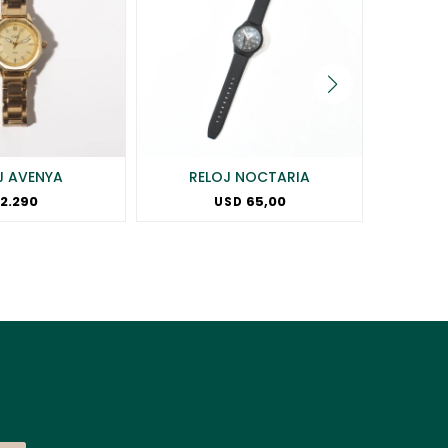
J AVENYA
RELOJ NOCTARIA
RE
2.290
65,00
USD