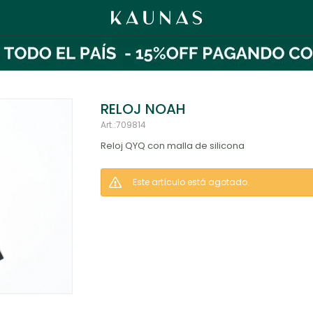
RELOJ NOAH
709814
Reloj QYQ con malla de silicona
Este artículo está agotado.