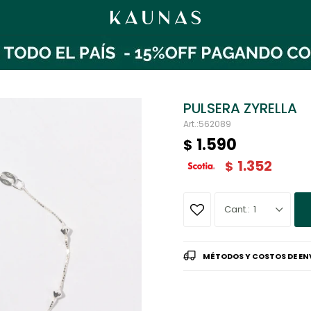
PULSERA ZYRELLA
562089
1.590
$
1.352
$
1
MÉTODOS Y COSTOS DE EN