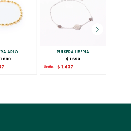
ERA ARLO
PULSERA LIBERIA
PU
1.690
1.690
$
37
1.437
$
$