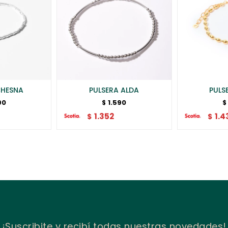
CHESNA
PULSERA ALDA
PULS
90
1.590
$
$
1.352
1.4
$
$
¡Suscribite y recibí todas nuestras novedades!