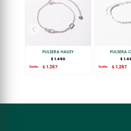
PULSERA HAILEY
PULSERA 
1.490
1.4
$
$
1.267
1.267
$
$