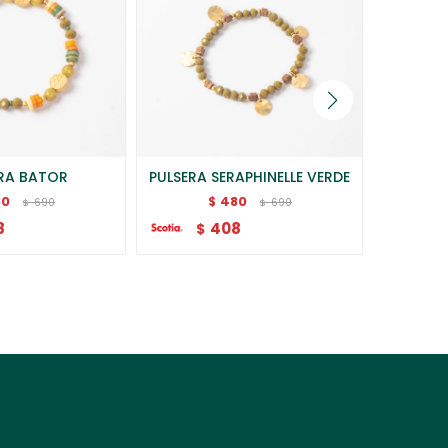
ERA BATOR
PULSERA SERAPHINELLE VERDE
PUL
80
480
$
690
690
$
$
8
408
$
$