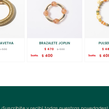
RAVETHA
BRAZALETE JOPLIN
PULS
470
4
$
$
590
590
$
$
400
40
$
$
¡Suscribite y recibí todas nuestras novedades!