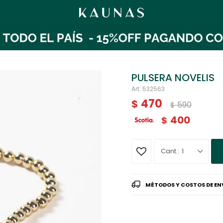
PULSERA NOVELIS
532563
470
$
590
$
400
$
1
MÉTODOS Y COSTOS DE EN