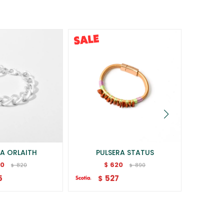
RA ORLAITH
PULSERA STATUS
PU
70
620
$
820
890
$
$
5
527
$
$