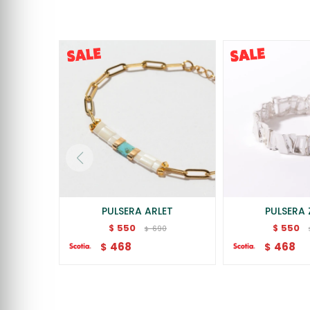
PULSERA ARLET
PULSERA 
550
550
$
$
690
$
468
468
$
$