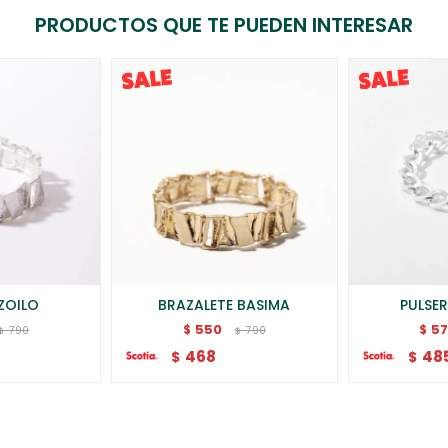
PRODUCTOS QUE TE PUEDEN INTERESAR
ZOILO
BRAZALETE BASIMA
PULSE
550
5
$
$
790
790
$
$
468
48
$
$