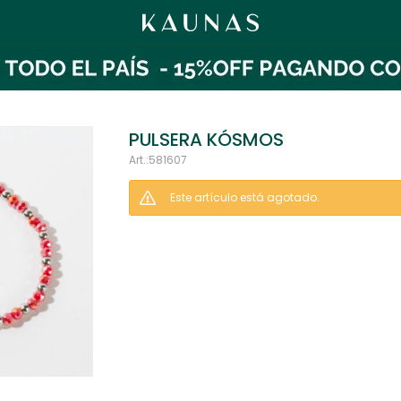
PULSERA KÓSMOS
581607
Este artículo está agotado.