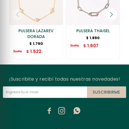
PULSERA LAZAREV
PULSERA THAISEL
DORADA
1.890
$
1.790
$
1.607
$
1.522
$
¡Suscribite y recibí todas nuestras novedades!
SUSCRIBIRME


