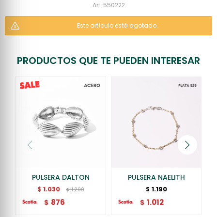
550222
Este artículo está agotado.
PRODUCTOS QUE TE PUEDEN INTERESAR
PULSERA DALTON
PULSERA NAELITH
1.030
1.190
$
$
1.290
$
876
1.012
$
$