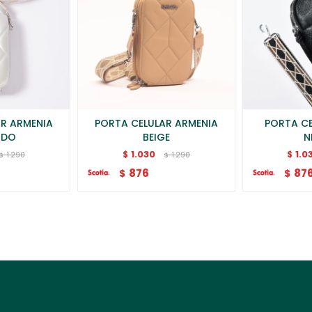
AR ARMENIA
PORTA CELULAR ARMENIA
PORTA CE
ADO
BEIGE
N
1.030
1.0
$
$
1.290
1.290
$
$
876
87
$
$