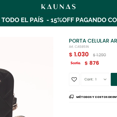
PORTA CELULAR A
CA5851N
1.030
$
1.290
$
876
$
1
MÉTODOS Y COSTOS DE EN