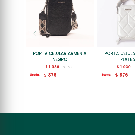
PORTA CELULAR ARMENIA
PORTA CELUL
NEGRO
PLATE
1.030
1.030
$
$
1.290
$
876
876
$
$