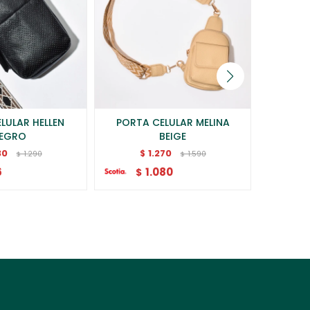
LULAR HELLEN
PORTA CELULAR MELINA
PORTA
EGRO
BEIGE
30
1.270
$
$
1.290
1.590
$
$
6
1.080
$
$