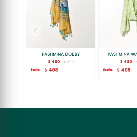
PASHMINA DOBBY
PASHMINA WA
480
480
$
$
690
$
408
408
$
$