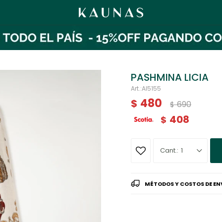
PASHMINA LICIA
AI5155
480
$
690
$
408
$
1
MÉTODOS Y COSTOS DE EN