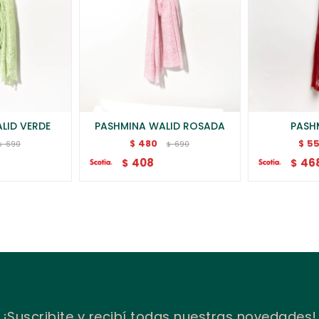
LID VERDE
PASHMINA WALID ROSADA
PASH
480
5
$
$
690
690
$
$
408
46
$
$
¡Suscribite y recibí todas nuestras novedades!