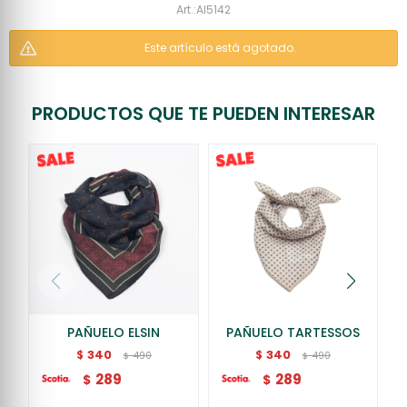
AI5142
Este artículo está agotado.
PRODUCTOS QUE TE PUEDEN INTERESAR
PAÑUELO ELSIN
PAÑUELO TARTESSOS
340
340
$
$
490
490
$
$
289
289
$
$