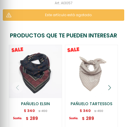
AI3057
Este artículo está agotado.
PRODUCTOS QUE TE PUEDEN INTERESAR
PAÑUELO ELSIN
PAÑUELO TARTESSOS
340
340
$
$
490
490
$
$
289
289
$
$