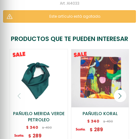
AI4033
Este artículo está agotado.
PRODUCTOS QUE TE PUEDEN INTERESAR
PAÑUELO MERIDA VERDE
PAÑUELO KORAL
PETROLEO
340
$
490
$
340
$
490
$
289
$
289
$