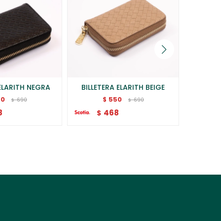
 ELARITH NEGRA
BILLETERA ELARITH BEIGE
BILLET
50
550
$
690
690
$
$
8
468
$
$