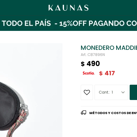
MONEDERO MADDI
CB7896N
490
$
417
$
1
MÉTODOS Y COSTOS DE EN