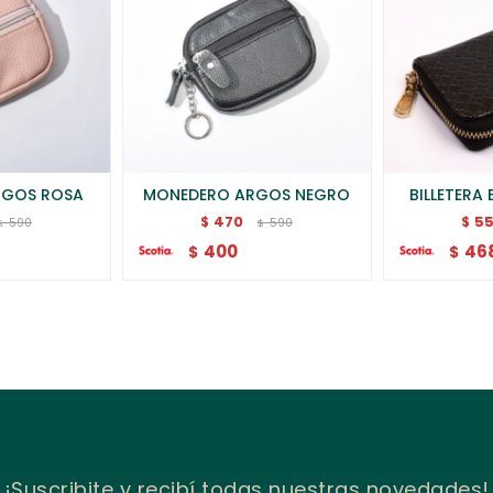
RGOS ROSA
MONEDERO ARGOS NEGRO
BILLETERA
470
5
$
$
590
590
$
$
400
46
$
$
¡Suscribite y recibí todas nuestras novedades!