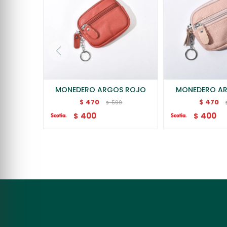
MONEDERO ARGOS ROJO
MONEDERO A
470
470
$
$
590
$
400
400
$
$