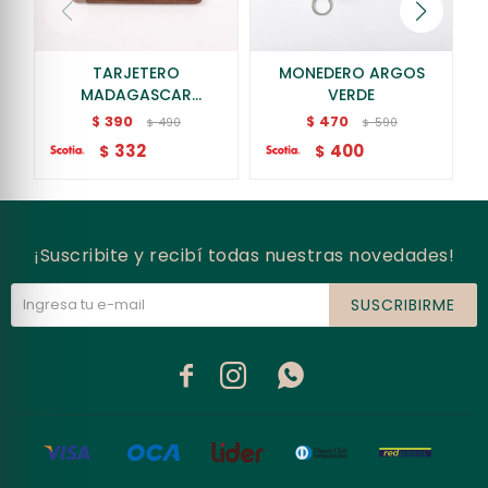
TARJETERO
MONEDERO ARGOS
MADAGASCAR
VERDE
CHOCOLATE
390
470
$
$
490
590
$
$
332
400
$
$
¡Suscribite y recibí todas nuestras novedades!
SUSCRIBIRME


