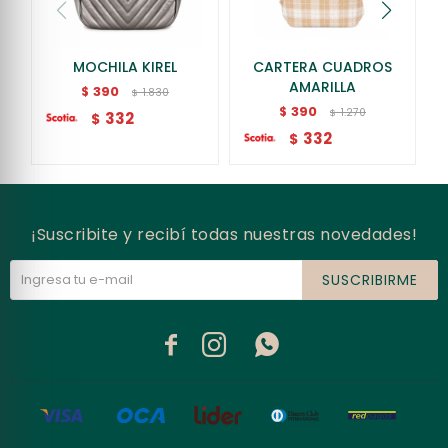
MOCHILA KIREL
CARTERA CUADROS
AMARILLA
390
$
1.830
$
390
$
1.270
$
332
$
332
$
¡Suscribite y recibí todas nuestras novedades!
SUSCRIBIRME


