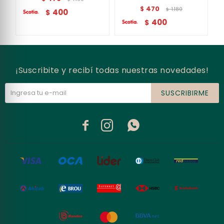
470
$
1.180
$
400
$
400
$
¡Suscribite y recibí todas nuestras novedades!
SUSCRIBIRME


