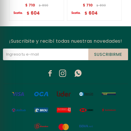
710
710
$
$
890
890
$
$
604
604
$
$
¡Suscribite y recibí todas nuestras novedades!
SUSCRIBIRME


