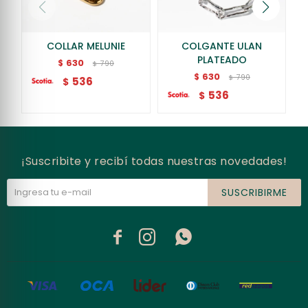
COLLAR MELUNIE
COLGANTE ULAN
PLATEADO
630
$
790
$
630
$
790
$
536
$
536
$
¡Suscribite y recibí todas nuestras novedades!
SUSCRIBIRME


