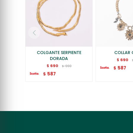
COLGANTE SERPIENTE
COLLAR 
DORADA
690
$
690
$
990
$
587
$
587
$