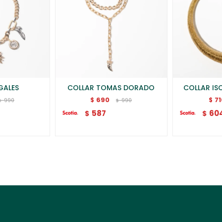
GALES
COLLAR TOMAS DORADO
COLLAR IS
690
7
$
$
990
990
$
$
587
60
$
$