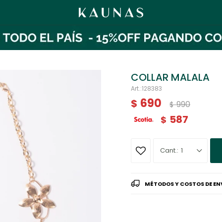
COLLAR MALALA
128383
690
$
990
$
587
$
1
MÉTODOS Y COSTOS DE EN