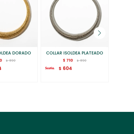
OLDEA DORADO
COLLAR ISOLDEA PLATEADO
COLLAR
10
710
$
890
890
$
$
4
604
$
$