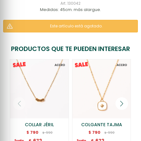
130042
Medidas: 45cm. más alargue.
Este artículo está agotado.
PRODUCTOS QUE TE PUEDEN INTERESAR
COLLAR JÉRIL
COLGANTE TAJMA
790
790
$
$
990
990
$
$
672
672