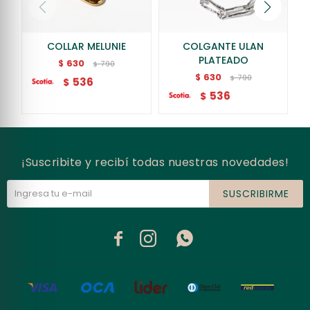
COLLAR MELUNIE
COLGANTE ULAN
PLATEADO
630
$
790
$
630
$
790
$
536
$
536
$
¡Suscribite y recibí todas nuestras novedades!
SUSCRIBIRME


