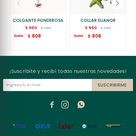
COLGANTE PONDEROSA
COLLAR ELIANOR
950
950
$
$
1.190
1.190
$
$
808
808
$
$
¡Suscribite y recibí todas nuestras novedades!
SUSCRIBIRME


