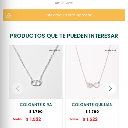
165825
Este artículo está agotado.
PRODUCTOS QUE TE PUEDEN INTERESAR
COLGANTE KIRA
COLGANTE QUILLIAN
1.790
1.790
$
$
1.522
1.522
$
$