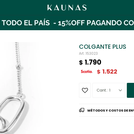
COLGANTE PLUS
153023
1.790
$
1.522
$
1
MÉTODOS Y COSTOS DE EN