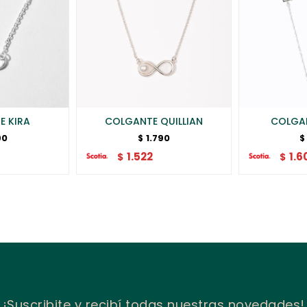
E KIRA
COLGANTE QUILLIAN
COLGA
90
1.790
$
$
1.522
1.6
$
$
¡Suscribite y recibí todas nuestras novedades!