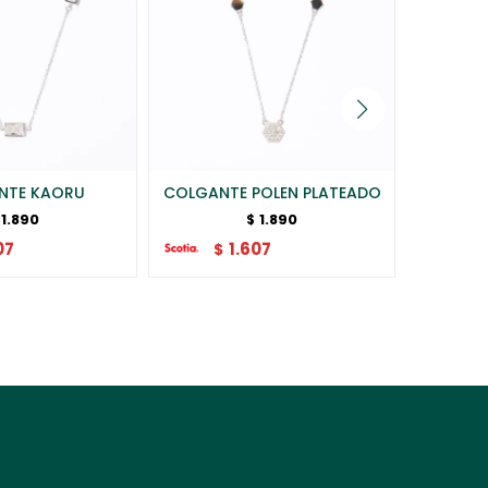
NTE KAORU
COLGANTE POLEN PLATEADO
C
1.890
1.890
$
07
1.607
$
$