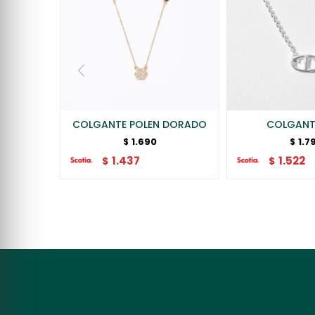
COLGANTE POLEN DORADO
COLGANT
1.690
1.7
$
$
1.437
1.522
$
$