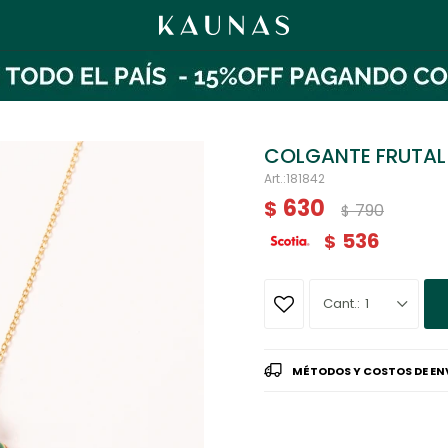
COLGANTE FRUTAL
181842
630
$
790
$
536
$
1
MÉTODOS Y COSTOS DE EN