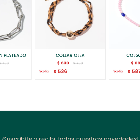
N PLATEADO
COLLAR OLEA
COLGA
630
6
$
$
790
790
$
$
536
58
$
$
¡Suscribite y recibí todas nuestras novedades!