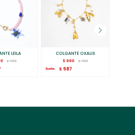
NTE LEILA
COLGANTE OXALIS
COLLAR
90
690
$
990
990
$
$
7
587
$
$