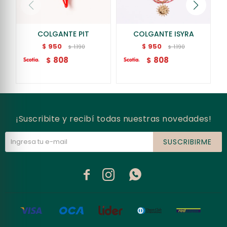
COLGANTE PIT
COLGANTE ISYRA
950
950
$
$
1.190
1.190
$
$
808
808
$
$
¡Suscribite y recibí todas nuestras novedades!
SUSCRIBIRME


