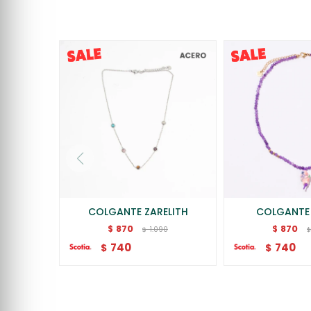
COLGANTE ZARELITH
COLGANTE
870
870
$
$
1.090
$
740
740
$
$