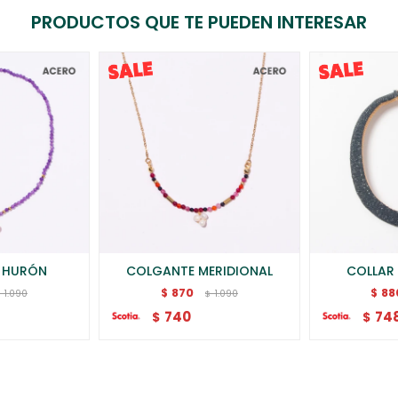
PRODUCTOS QUE TE PUEDEN INTERESAR
 HURÓN
COLGANTE MERIDIONAL
COLLAR
870
88
$
$
1.090
1.090
$
$
740
74
$
$