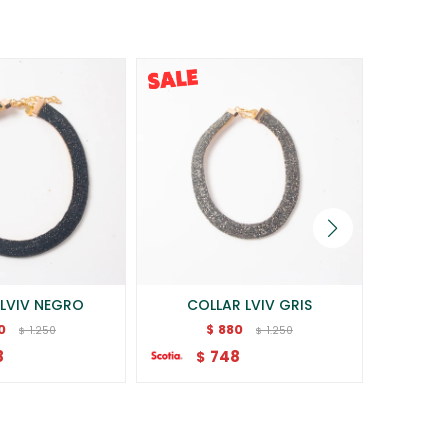
 LVIV NEGRO
COLLAR LVIV GRIS
COLL
0
880
$
1.250
1.250
$
$
8
748
$
$