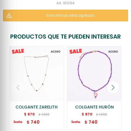
181094
Este artículo está agotado.
PRODUCTOS QUE TE PUEDEN INTERESAR
COLGANTE ZARELITH
COLGANTE HURÓN
C
870
870
$
$
1.090
1.090
$
$
740
740
$
$