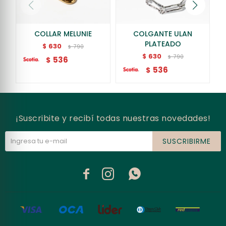
COLLAR MELUNIE
COLGANTE ULAN
PLATEADO
630
$
790
$
630
$
790
$
536
$
536
$
¡Suscribite y recibí todas nuestras novedades!
SUSCRIBIRME


