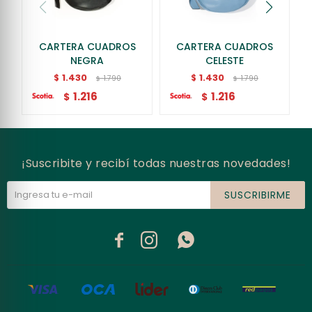
CARTERA CUADROS
CARTERA CUADROS
NEGRA
CELESTE
1.430
1.430
$
$
1.790
1.790
$
$
1.216
1.216
$
$
¡Suscribite y recibí todas nuestras novedades!
SUSCRIBIRME


