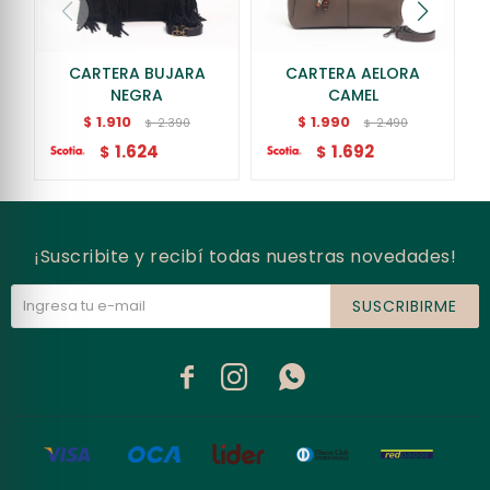
CARTERA BUJARA
CARTERA AELORA
NEGRA
CAMEL
1.910
1.990
$
$
2.390
2.490
$
$
1.624
1.692
$
$
¡Suscribite y recibí todas nuestras novedades!
SUSCRIBIRME


