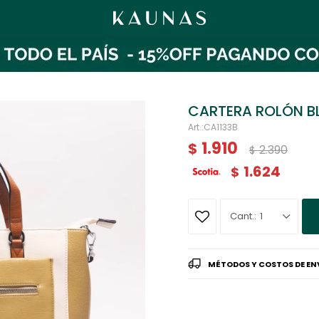
CARTERA ROLÓN 
CA1133B
1.910
$
2.390
$
1.624
$
1
MÉTODOS Y COSTOS DE EN