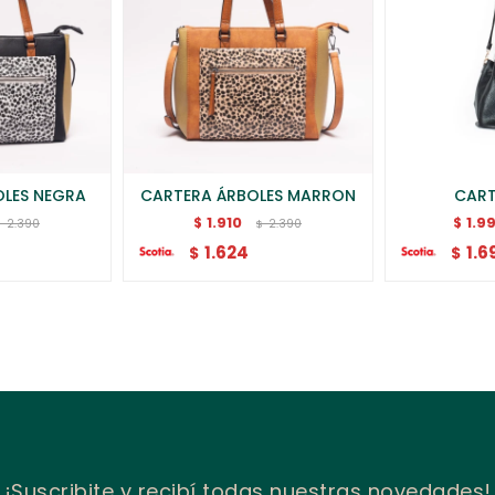
OLES NEGRA
CARTERA ÁRBOLES MARRON
CART
1.910
1.9
$
$
2.390
2.390
$
$
1.624
1.6
$
$
¡Suscribite y recibí todas nuestras novedades!