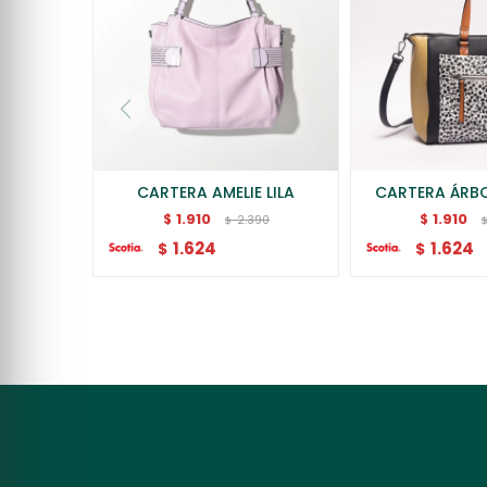
CARTERA AMELIE LILA
CARTERA ÁRB
1.910
1.910
$
$
2.390
$
1.624
1.624
$
$