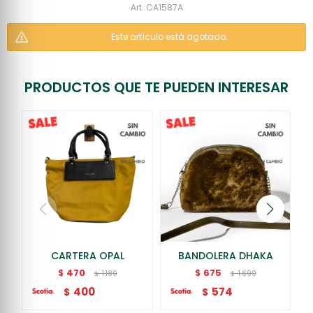
CA1587A
Este artículo está agotado.
PRODUCTOS QUE TE PUEDEN INTERESAR
CARTERA OPAL
BANDOLERA DHAKA
470
675
$
$
1.180
1.690
$
$
400
574
$
$