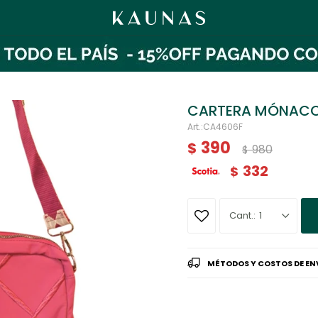
CARTERA MÓNAC
CA4606F
390
$
980
$
332
$
1
MÉTODOS Y COSTOS DE EN