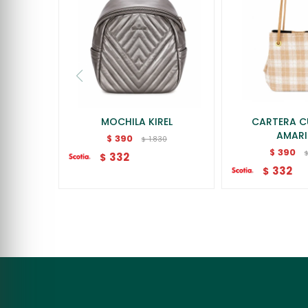
MOCHILA KIREL
CARTERA 
AMARI
390
$
1.830
$
390
$
332
$
332
$