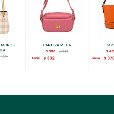
CUADROS
CARTERA MILLER
CAR
LLA
390
43
$
$
1.350
$
1.270
$
332
37
$
$