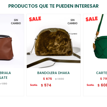
PRODUCTOS QUE TE PUEDEN INTERESAR
BRIALA
BANDOLERA DHAKA
CARTE
LATE
675
71
$
$
1.690
$
1.180
$
574
60
$
$