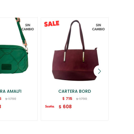
RA AMALFI
CARTERA BORD
MO
5
715
$
1.790
1.790
$
$
8
608
$
$