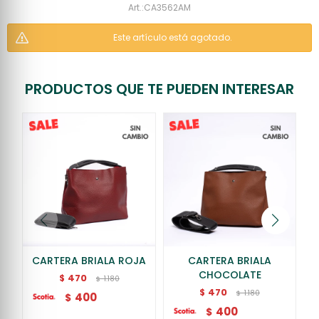
CA3562AM
Este artículo está agotado.
PRODUCTOS QUE TE PUEDEN INTERESAR
CARTERA BRIALA ROJA
CARTERA BRIALA
CHOCOLATE
470
$
1.180
$
470
$
1.180
$
400
$
400
$