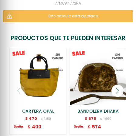
CA4772NA
Este artículo está agotado.
PRODUCTOS QUE TE PUEDEN INTERESAR
CARTERA OPAL
BANDOLERA DHAKA
470
675
$
$
1.180
1.690
$
$
400
574
$
$