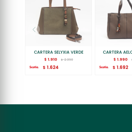
CARTERA SELYXIA VERDE
CARTERA AEL
1.910
1.990
$
$
2.390
$
1.624
1.692
$
$