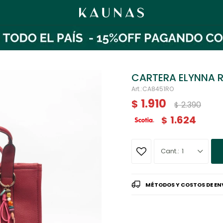
CARTERA ELYNNA 
CA8451RO
1.910
$
2.390
$
1.624
$
1
MÉTODOS Y COSTOS DE EN