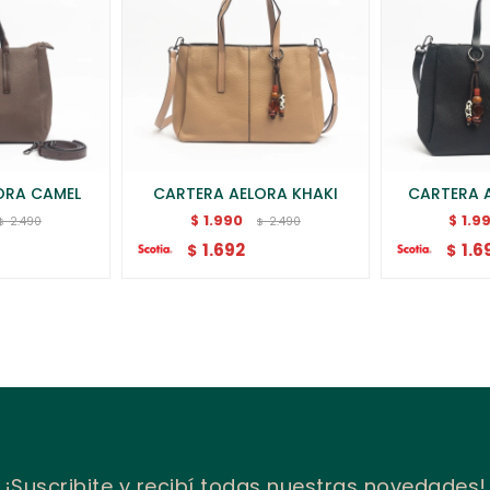
ORA CAMEL
CARTERA AELORA KHAKI
CARTERA 
1.990
1.9
$
$
2.490
2.490
$
$
1.692
1.6
$
$
¡Suscribite y recibí todas nuestras novedades!