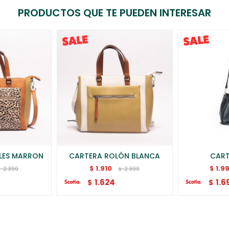
PRODUCTOS QUE TE PUEDEN INTERESAR
LES MARRON
CARTERA ROLÓN BLANCA
CART
1.910
1.9
$
$
2.390
2.390
$
$
1.624
1.6
$
$