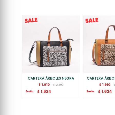
CARTERA ÁRBOLES NEGRA
CARTERA ÁRBO
1.910
1.910
$
$
2.390
$
1.624
1.624
$
$