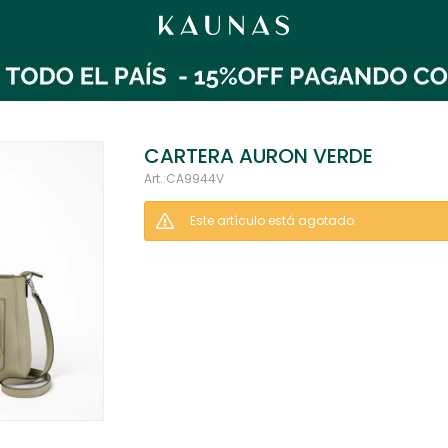
CARTERA AURON VERDE
CA9944V
Este artículo está agotado.