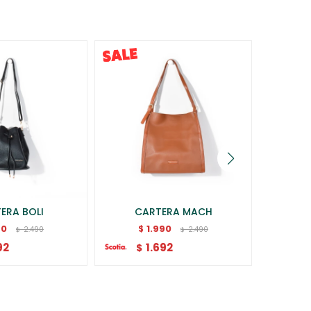
ERA BOLI
CARTERA MACH
BOLSO
90
1.990
$
$
2.490
2.490
$
$
92
1.692
$
$