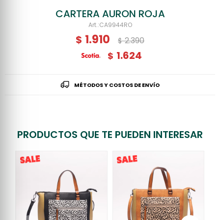
CARTERA AURON ROJA
CA9944RO
1.910
$
2.390
$
1.624
$
MÉTODOS Y COSTOS DE ENVÍO
PRODUCTOS QUE TE PUEDEN INTERESAR