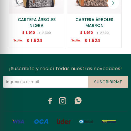
CARTERA ÁRBOLES
CARTERA ÁRBOLES
NEGRA
MARRON
1.910
1.910
$
$
2.390
2.390
$
$
1.624
1.624
$
$
¡Suscribite y recibí todas nuestras novedades!
SUSCRIBIRME


