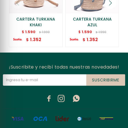
CARTERA TURKANA
CARTERA TURKANA
KHAKI
AZUL
1.590
1.590
$
$
1.990
1.990
$
$
1.352
1.352
$
$
¡Suscribite y recibí todas nuestras novedades!
SUSCRIBIRME


