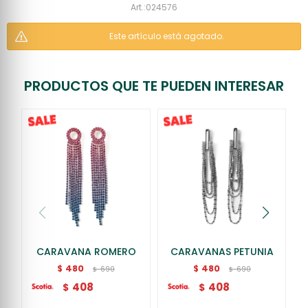
024576
Este artículo está agotado.
PRODUCTOS QUE TE PUEDEN INTERESAR
CARAVANA ROMERO
CARAVANAS PETUNIA
480
480
$
$
690
690
$
$
408
408
$
$