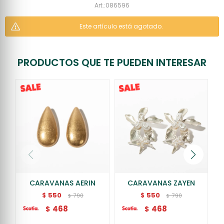
086596
Este artículo está agotado.
PRODUCTOS QUE TE PUEDEN INTERESAR
CARAVANAS AERIN
CARAVANAS ZAYEN
550
550
$
$
790
790
$
$
468
468
$
$