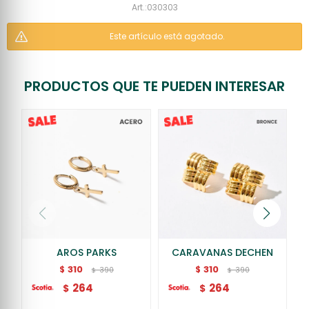
030303
Este artículo está agotado.
PRODUCTOS QUE TE PUEDEN INTERESAR
AROS PARKS
CARAVANAS DECHEN
310
310
$
$
390
390
$
$
264
264
$
$