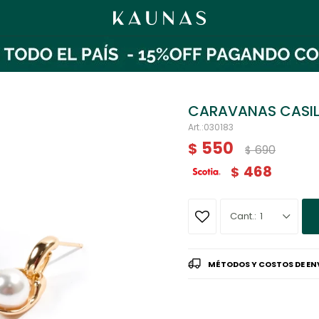
CARAVANAS CASI
030183
550
$
690
$
468
$
1
MÉTODOS Y COSTOS DE EN