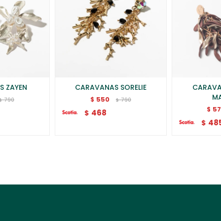
S ZAYEN
CARAVANAS SORELIE
CARAVA
M
550
$
790
790
$
$
5
$
468
$
48
$