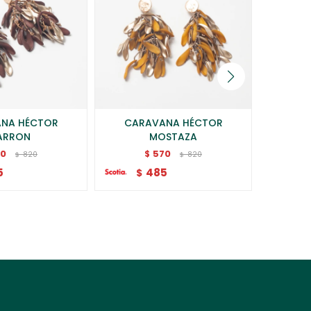
NA HÉCTOR
CARAVANA HÉCTOR
CARAVA
ARRON
MOSTAZA
70
570
$
820
820
$
$
$
5
485
$